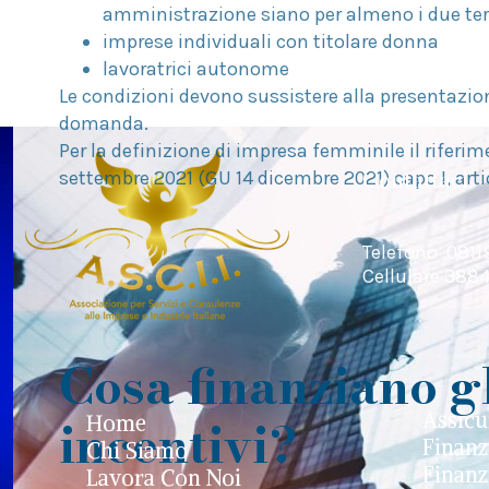
amministrazione siano per almeno i due te
imprese individuali con titolare donna
lavoratrici autonome
Le condizioni devono sussistere alla presentazio
domanda.
Per la definizione di impresa femminile il riferi
Contattaci
settembre 2021 (GU 14 dicembre 2021) capo I, artic
Telefono 081
Cellulare 38
Cosa finanziano g
Assicu
incentivi?
Home
Finanz
Chi Siamo
Finanz
Lavora Con Noi