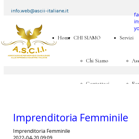
info.web@ascii-italiane.it
f
i
y
Home
CHI SIAMO
Servizi
Chi Siamo
Ass
Contattaci
Fo
Adesione
Asc
Imprenditoria Femminile
Convenzioni
Ac
Imprenditoria Femminile
2022-04-20 09:09